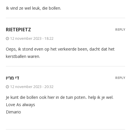
Ik vind ze wel leuk, die bollen.
RIETEPIETZ
REPLY
12 november 2023 - 18:22
Oeps, ik stond even op het verkeerde been, dacht dat het
kerstballen waren.
די מריו
REPLY
12 november 2023 - 20:32
Je kunt die bollen ook hier in de tuin poten.. help ik je wel.
Love As always
Dimario