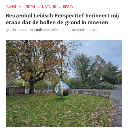
KUNST
LEIDEN
NATUUR
REGIO
Reuzenbol Leidsch Perspectief herinnert mij
eraan dat de bollen de grond in moeten
geschreven door
Emile Van Aelst
11 november 2023