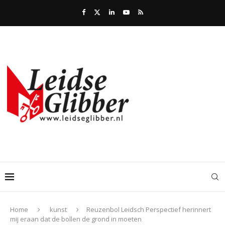
Home
kunst
Reuzenbol Leidsch Perspectief herinnert
mij eraan dat de bollen de grond in moeten