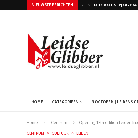
NIEUWSTE BERICHTEN
HANAMI FESTIVAL BIJ
ZITSKIËR JEROEN KAM
STEUN HOSPICE ISSORI
UITSLAGENAVOND GEME
TIM SCHILTMANS WERD 
WIE NIET STEMT MAG 
EVEN GEDULD, BEZIG
LIB LEVEN IN DE BROUWE
HOME
CATEGORIEËN
3 OCTOBER | LEIDENS 
Home
Centrum
Opening 18th edition Leiden Inte
CENTRUM
CULTUUR
LEIDEN