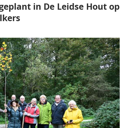
eplant in De Leidse Hout op
lkers