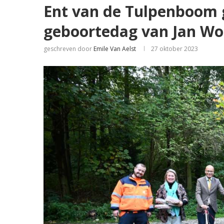
Ent van de Tulpenboom g
geboortedag van Jan Wo
geschreven door
Emile Van Aelst
27 oktober 2023