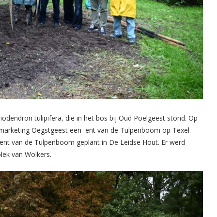
odendron tulipifera, die in het bos bij Oud Poelgeest stond. Op
psmarketing Oegstgeest een ent van de Tulpenboom op Texel.
ent van de Tulpenboom geplant in De Leidse Hout. Er werd
plek van Wolkers.