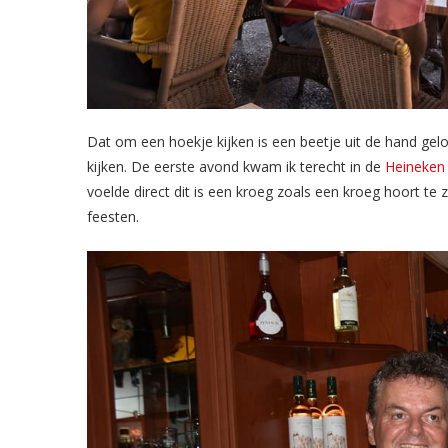
Dat om een hoekje kijken is een beetje uit de hand ge
kijken. De eerste avond kwam ik terecht in de
Heineken
voelde direct dit is een kroeg zoals een kroeg hoort t
feesten.