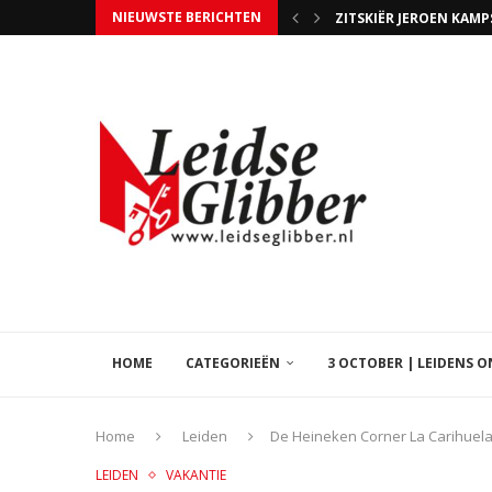
NIEUWSTE BERICHTEN
STEUN HOSPICE ISSORI
UITSLAGENAVOND GEME
TIM SCHILTMANS WERD 
WIE NIET STEMT MAG 
EVEN GEDULD, BEZIG
LIB LEVEN IN DE BROUWE
5 JAAR BANDA CARUMBA
HAPPY VOELDE ZICH H
HOME
CATEGORIEËN
3 OCTOBER | LEIDENS 
Home
Leiden
De Heineken Corner La Carihuela
LEIDEN
VAKANTIE