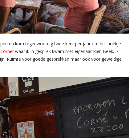
lopen en kom tegenwoordig twee keer per jaar om het hoekje
 Corner
waar ik in gesprek kwam met eigenaar Rien Beek. Ik
e zijn. Ruimte voor goede gesprekken maar ook voor geweldige