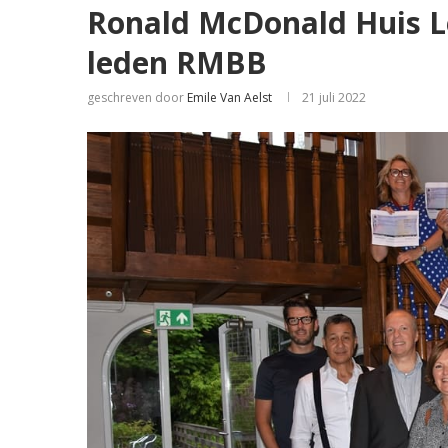
Ronald McDonald Huis Le
leden RMBB
geschreven door
Emile Van Aelst
21 juli 2022