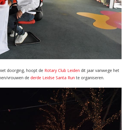
niet doorging, hoopt de
Rotary Club Leiden
dit jaar vanwege het
nnen/vrouwen de
derde Leidse Santa Run
te organiseren.