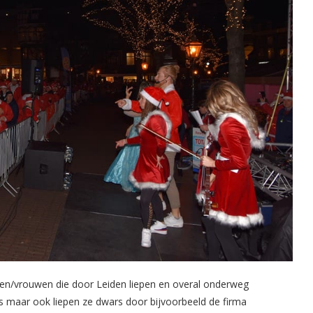
nen/vrouwen die door Leiden liepen en overal onderweg
 maar ook liepen ze dwars door bijvoorbeeld de firma