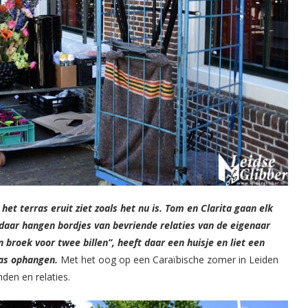
t terras eruit ziet zoals het nu is. Tom en Clarita gaan elk
 daar hangen bordjes van bevriende relaties van de eigenaar
broek voor twee billen”, heeft daar een huisje en liet een
ras ophangen.
Met het oog op een Caraïbische zomer in Leiden
nden en relaties.