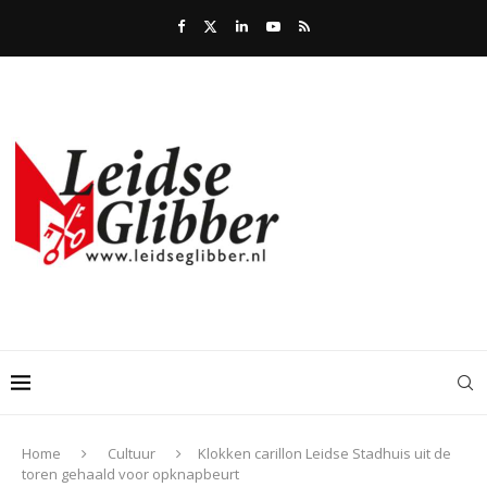
Home
Cultuur
Klokken carillon Leidse Stadhuis uit de
toren gehaald voor opknapbeurt