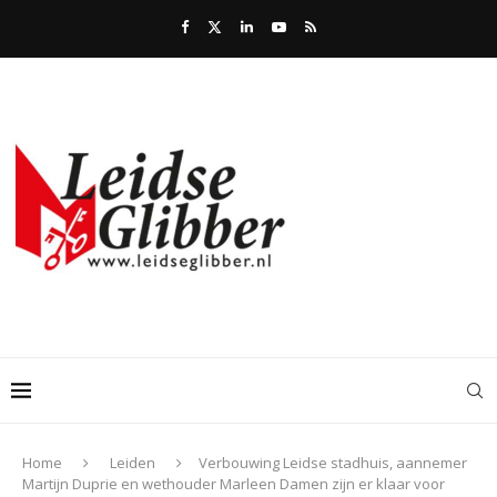
Home
Leiden
Verbouwing Leidse stadhuis, aannemer
Martijn Duprie en wethouder Marleen Damen zijn er klaar voor