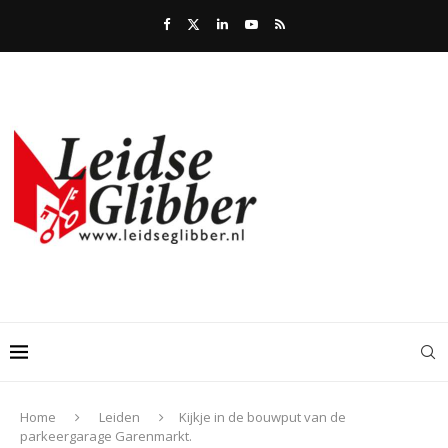
Home
Leiden
Kijkje in de bouwput van de
parkeergarage Garenmarkt.