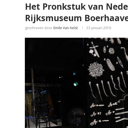
Het Pronkstuk van Neder
Rijksmuseum Boerhaave 
geschreven door
Emile Van Aelst
23 januari 2018