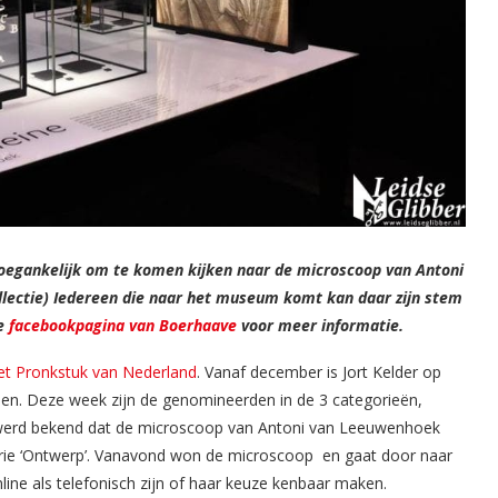
egankelijk om te komen kijken naar de microscoop van Antoni
ollectie) Iedereen die naar het museum komt kan daar zijn stem
de
facebookpagina van Boerhaave
voor meer informatie.
et Pronkstuk van Nederland
. Vanaf december is Jort Kelder op
n. Deze week zijn de genomineerden in de 3 categorieën,
 werd bekend dat de microscoop van Antoni van Leeuwenhoek
orie ‘Ontwerp’. Vanavond won de microscoop en gaat door naar
line als telefonisch zijn of haar keuze kenbaar maken.