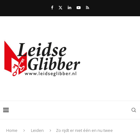
Home
Leiden
Zo rijdt er niet één en nu twee