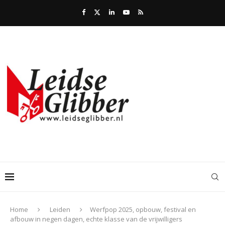
Home
Leiden
Werfpop 2025, opbouw, festival en
afbouw in negen dagen, echte klasse van de vrijwilligers