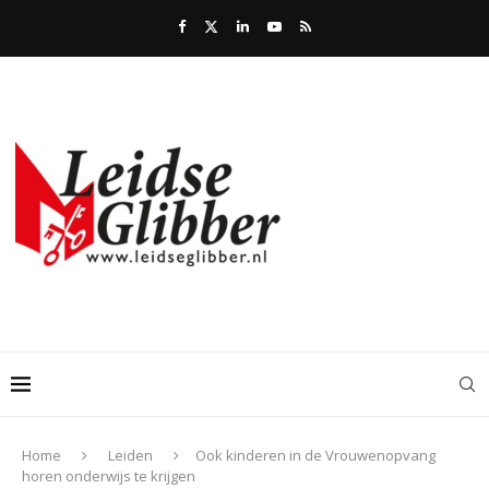
Home
Leiden
Ook kinderen in de Vrouwenopvang
horen onderwijs te krijgen