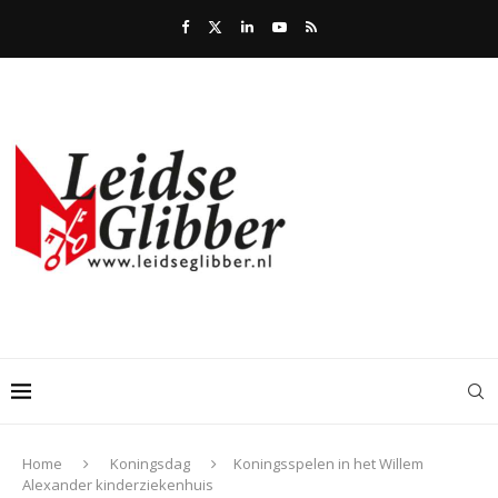
Home
Koningsdag
Koningsspelen in het Willem
Alexander kinderziekenhuis