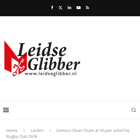
Home
Leiden
Gemiva Clean Team al 10 jaar actief bij
Rugby Club DIOK