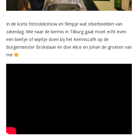
In de korte fotoslideshow en filmpje wat sfeerbeelden van
zaterdag. Wie naar de kermis in Tilburg gaat moet echt even
een biertje of wijntje doen bij het Kermiscafé op de
Burgemeester Brokxlaan en doe Alice en Johan de groeten van
me