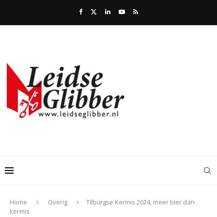
Home
Overig
Tilburgse Kermis 2024, meer bier dan
kermis