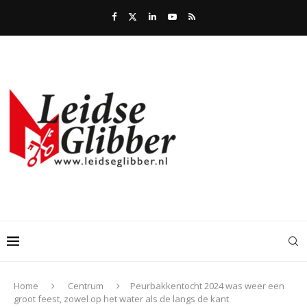
Home
Centrum
Peurbakkentocht 2024 was weer een
groot feest, zowel op het water als de langs de kant