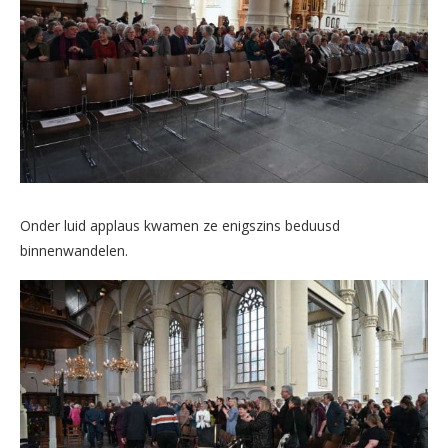
Onder luid applaus kwamen ze enigszins beduusd
binnenwandelen.