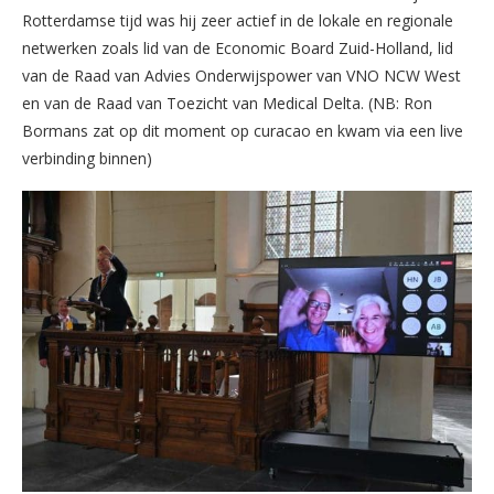
Rotterdamse tijd was hij zeer actief in de lokale en regionale
netwerken zoals lid van de Economic Board Zuid-Holland, lid
van de Raad van Advies Onderwijspower van VNO NCW West
en van de Raad van Toezicht van Medical Delta. (NB: Ron
Bormans zat op dit moment op curacao en kwam via een live
verbinding binnen)