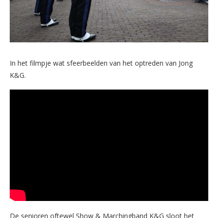
In het filmpje wat sfeerbeelden van het optreden van Jong
K&G.
De senioren oftewel Show & Marchingband K&G sloot het