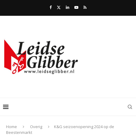
Home
Overig
K&G seizoenopening 2024 op de
Beestenmarkt