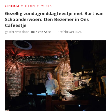
CENTRUM
LEIDEN
MUZIEK
Gezellig zondagmiddagfeestje met Bart van
Schoonderwoerd Den Bezemer in Ons
Cafeestje
geschreven door
Emile Van Aelst
19 februari 2024