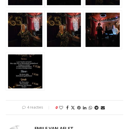
4 reacties
0
EMILE VAN AELST