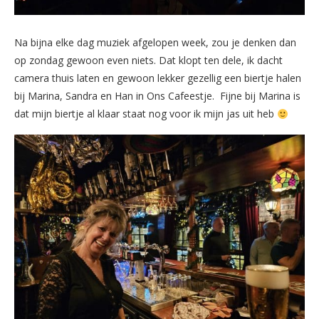
Na bijna elke dag muziek afgelopen week, zou je denken dan
op zondag gewoon even niets. Dat klopt ten dele, ik dacht
camera thuis laten en gewoon lekker gezellig een biertje halen
bij Marina, Sandra en Han in Ons Cafeestje. Fijne bij Marina is
dat mijn biertje al klaar staat nog voor ik mijn jas uit heb