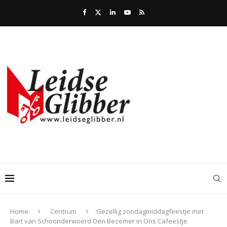
Home
Centrum
Gezellig zondagmiddagfeestje met
Bart van Schoonderwoerd Den Bezemer in Ons Cafeestje