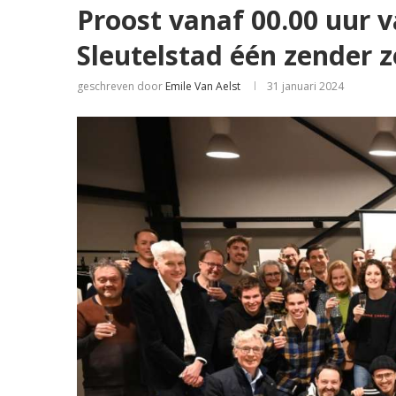
Proost vanaf 00.00 uur v
Sleutelstad één zender z
geschreven door
Emile Van Aelst
31 januari 2024