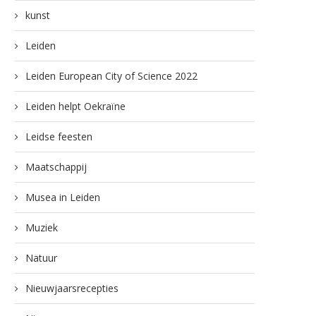
kunst
Leiden
Leiden European City of Science 2022
Streetparade van topkorpsen
Sprookjeshuwelijken bes
door het Leidse centrum
Leiden helpt Oekraïne
6 juni 2026
7 juni 2026
Leidse feesten
Maatschappij
Musea in Leiden
Muziek
Natuur
Nieuwjaarsrecepties