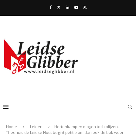
Home
Leiden
Hertenkampen mogen toch blijven.
Theehuis de Leidse Hout begint petitie om dan ook de bok weer