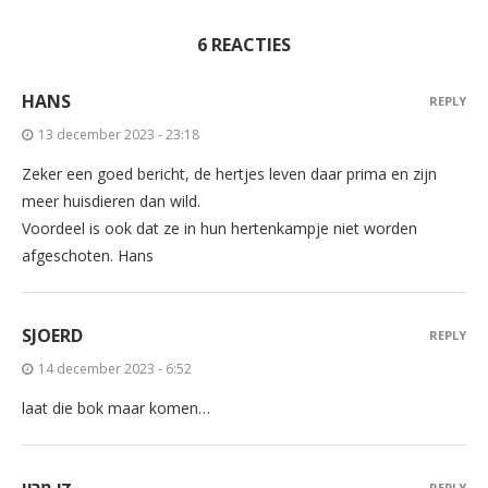
6 REACTIES
HANS
REPLY
13 december 2023 - 23:18
Zeker een goed bericht, de hertjes leven daar prima en zijn
meer huisdieren dan wild.
Voordeel is ook dat ze in hun hertenkampje niet worden
afgeschoten. Hans
SJOERD
REPLY
14 december 2023 - 6:52
laat die bok maar komen…
די מריו
REPLY