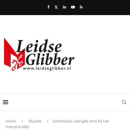
Home
Muziek
Sinterklaas swingde mee bij het
Dansparadijs