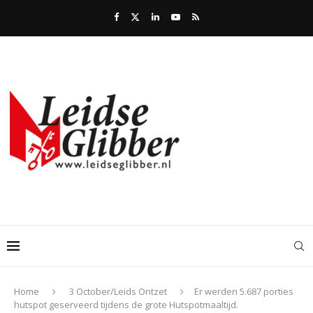
Home
3 October/Leids Ontzet
Er werden 5.687 porties
hutspot geserveerd tijdens de grote Hutspotmaaltijd.