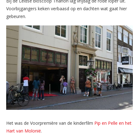
Bij de Leidse bioscoop Trianon lag vrijdag de rode loper uit.
Voorbijgangers keken verbaasd op en dachten wat gaat hier
gebeuren.
Het was de Voorpremière van de kinderfilm
Pip en Pelle en het
Hart van Molonië
.