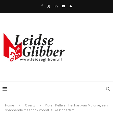
Home
Overig
Pip en Pelle en het hart van Molonië, een
spannende maar ook vooral leuke kinderfilm