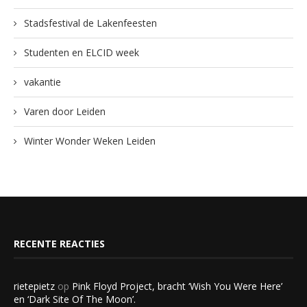
Stadsfestival de Lakenfeesten
Studenten en ELCID week
vakantie
Varen door Leiden
Winter Wonder Weken Leiden
RECENTE REACTIES
rietepietz
op
Pink Floyd Project, bracht ‘Wish You Were Here’
en ‘Dark Site Of The Moon’.