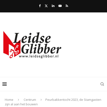
Home
Centrum
Peurbakkentocht 2023, de Stamgasten
zijn al aan het bouwen