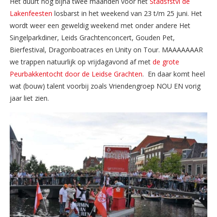
Het duurt nog bijna twee maanden voor het
Stadsfstvl de
Lakenfeesten
losbarst in het weekend van 23 t/m 25 juni. Het
wordt weer een geweldig weekend met onder andere Het
Singelparkdiner, Leids Grachtenconcert, Gouden Pet,
Bierfestival, Dragonboatraces en Unity on Tour. MAAAAAAAR
we trappen natuurlijk op vrijdagavond af met
de grote
Peurbakkentocht door de Leidse Grachten
. En daar komt heel
wat (bouw) talent voorbij zoals Vriendengroep NOU EN vorig
jaar liet zien.