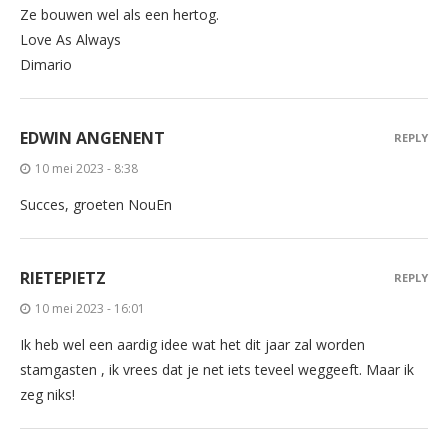
Ze bouwen wel als een hertog.
Love As Always
Dimario
EDWIN ANGENENT
REPLY
10 mei 2023 - 8:38
Succes, groeten NouEn
RIETEPIETZ
REPLY
10 mei 2023 - 16:01
Ik heb wel een aardig idee wat het dit jaar zal worden
stamgasten , ik vrees dat je net iets teveel weggeeft. Maar ik
zeg niks!