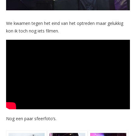
We kwamen tegen het eind van het optreden maar gelukkig
kon ik toch nog iets filmen.
Nog een paar sfeerfoto’s.