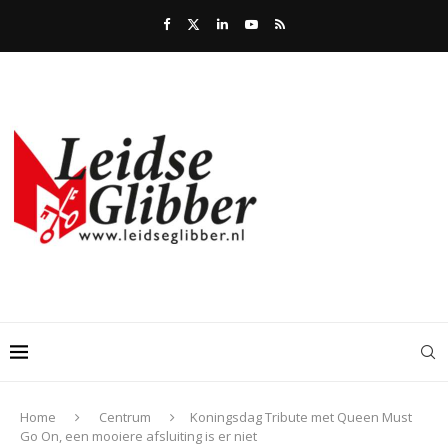
Home
Centrum
Koningsdag Tribute met Queen Must
Go On, een mooiere afsluiting is er niet