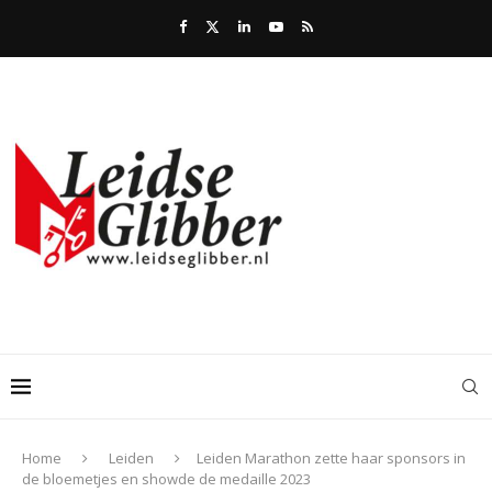
Home
Leiden
Leiden Marathon zette haar sponsors in
de bloemetjes en showde de medaille 2023