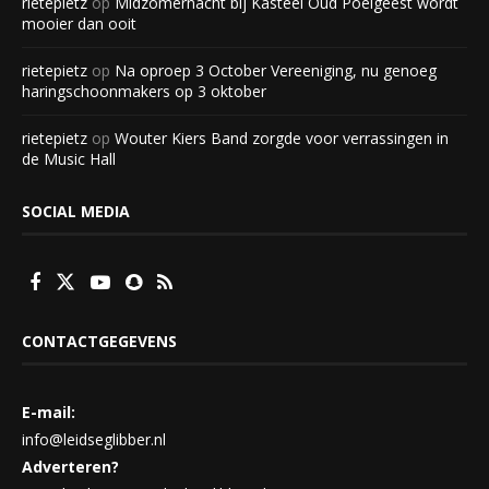
rietepietz
op
Midzomernacht bij Kasteel Oud Poelgeest wordt
mooier dan ooit
rietepietz
op
Na oproep 3 October Vereeniging, nu genoeg
haringschoonmakers op 3 oktober
rietepietz
op
Wouter Kiers Band zorgde voor verrassingen in
de Music Hall
SOCIAL MEDIA
CONTACTGEGEVENS
E-mail:
info@leidseglibber.nl
Adverteren?