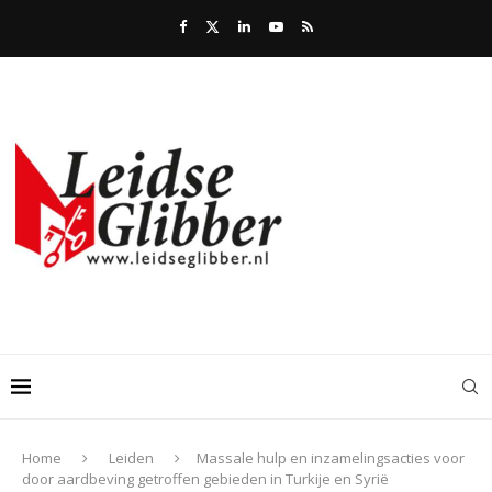
Home
Leiden
Massale hulp en inzamelingsacties voor
door aardbeving getroffen gebieden in Turkije en Syrië