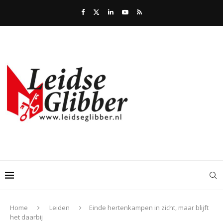
Home
Leiden
Einde hertenkampen in zicht, maar blijft
het daarbij