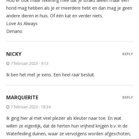
Hou er ook maar rekening mee dat je straks alleen maar een
hond mag hebben als je er meerdere hebt en dan mag je geen
andere dieren in huis. Of één kat en verder niets.
Love As Always
Dimario
NICKY
REPLY
7 februari 2023 - 9:13
Ik ben het met je eens. Een heel raar besluit.
MARQUERITE
REPLY
7 februari 2023 - 18:34
Ik ging hier al met veel plezier als kleuter naar toe. En wat
willen ze eigenlijk, dat de herten hun vrijheid krijgen b.v. in de
Waterleiding duinen, waar ze vervolgens worden afgeschoten,