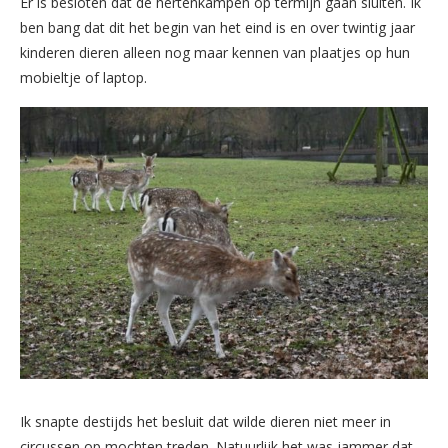
Er is besloten dat de hertenkampen op termijn gaan sluiten. Ik
ben bang dat dit het begin van het eind is en over twintig jaar
kinderen dieren alleen nog maar kennen van plaatjes op hun
mobieltje of laptop.
Ik snapte destijds het besluit dat wilde dieren niet meer in
circussen op mochten treden. Natuurlijk het was jammer dat