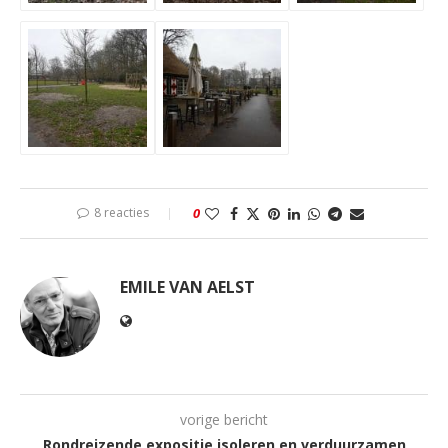
8 reacties
0
EMILE VAN AELST
vorige bericht
Rondreizende expositie isoleren en verduurzamen