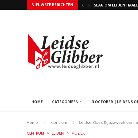
NIEUWSTE BERICHTEN
MARJOLIJN VAN DER JAG
MUZIKALE VERJAARDAG 
HANAMI FESTIVAL BIJ
ZITSKIËR JEROEN KAM
STEUN HOSPICE ISSORI
UITSLAGENAVOND GEME
TIM SCHILTMANS WERD 
WIE NIET STEMT MAG 
HOME
CATEGORIEËN
3 OCTOBER | LEIDENS 
Home
Centrum
Leidse Blues & Jazzweek een mo
CENTRUM
LEIDEN
MUZIEK