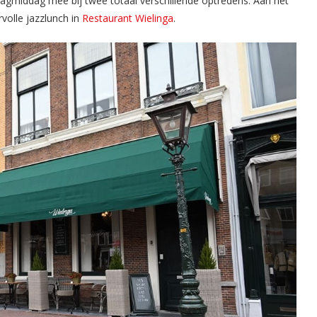
dagmiddag mee bij twee totaal verschillende optredens. Aan het
volle jazzlunch in
Restaurant Wielinga
.