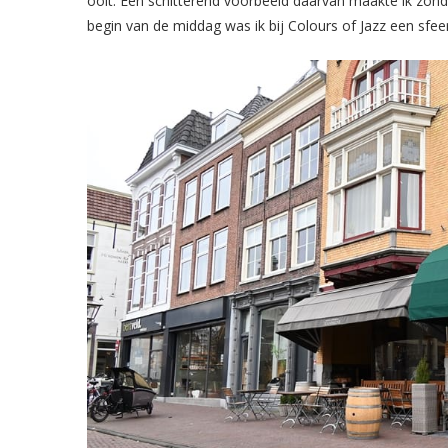
ooit. Een schitterend voorbeeld daarvan maakte ik zon
begin van de middag was ik bij Colours of Jazz een sfeer