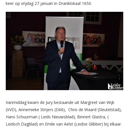
keer op vrijdag 27 januari in Dranklokaal 1650.
Vanmiddag kwam de Jury bestaande uit Margreet van Wijk
(VVD), Annemieke Strijers (D66), Chris de Waard (Sleutelstad),
Hans Schuurman ( Leids Nieuwsblad), Binnert Glastra, (
Leidsch Dagblad) en Emile van Aelst (Leidse Glibber) bij elkaar.