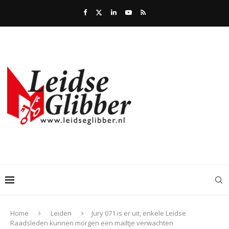
Home
Leiden
Jury 071 is er uit, enkele Leidse
Raadsleden kunnen morgen een mailtje verwachten