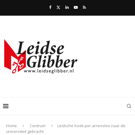
Home
Centrum
Leidsche Koek per arrenslee naar de
universiteit gebracht