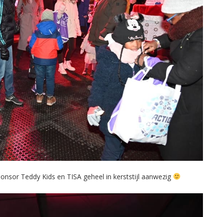
onsor Teddy Kids en TISA geheel in kerststijl aanwezig