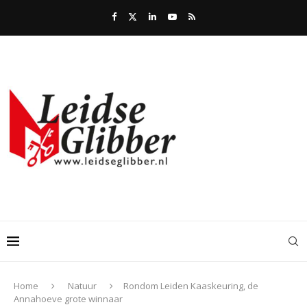
Home
Natuur
Rondom Leiden Kaaskeuring, de
Annahoeve grote winnaar