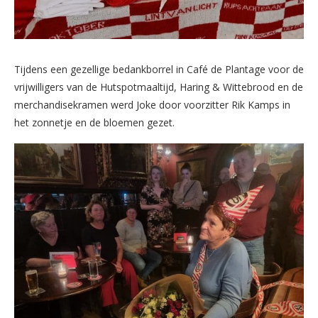
Tijdens een gezellige bedankborrel in Café de Plantage voor de
vrijwilligers van de Hutspotmaaltijd, Haring & Wittebrood en de
merchandisekramen werd Joke door voorzitter Rik Kamps in
het zonnetje en de bloemen gezet.