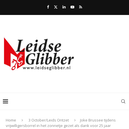
Home
3 October/Leids Ontzet
Joke Brussee tijdens
vrijwilligersborrel in het zonnetje gezet als dank voor 25 jaar