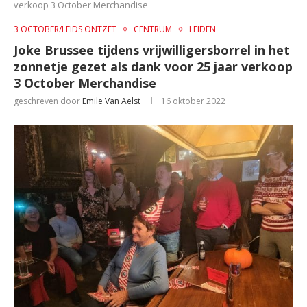
verkoop 3 October Merchandise
3 OCTOBER/LEIDS ONTZET
CENTRUM
LEIDEN
Joke Brussee tijdens vrijwilligersborrel in het
zonnetje gezet als dank voor 25 jaar verkoop
3 October Merchandise
geschreven door
Emile Van Aelst
16 oktober 2022