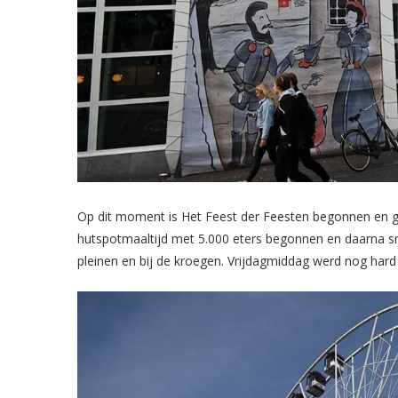
Op dit moment is Het Feest der Feesten begonnen en ga
hutspotmaaltijd met 5.000 eters begonnen en daarna sn
pleinen en bij de kroegen. Vrijdagmiddag werd nog hard 