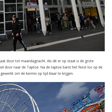
at door tot maandagnacht. Als dit er op staat is de grote
el door naar de Taptoe. Na de taptoe barst het feest los op de
gewerkt om de kermis op tijd klaar te krijgen.