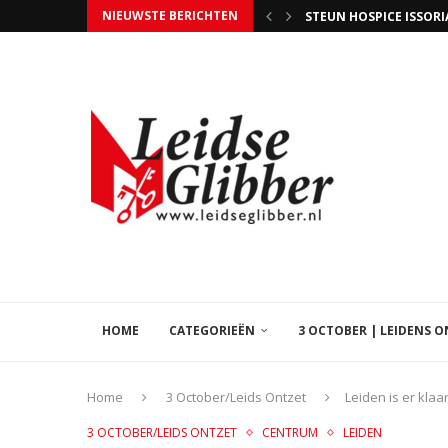
NIEUWSTE BERICHTEN
UITSLAGENAVOND GEME
TIM SCHILTMANS WERD 
WIE NIET STEMT MAG 
EVEN GEDULD, BEZIG
LIB LEVEN IN DE BROUWE
5 JAAR BANDA CARUMBA
HAPPY VOELDE ZICH H
DE NIEUWE OLYMPISCH
HOME
CATEGORIEËN
3 OCTOBER | LEIDENS 
Home
3 October/Leids Ontzet
Leiden is er kla
3 OCTOBER/LEIDS ONTZET
CENTRUM
LEIDEN