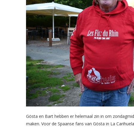
Gösta en Bart hebben er helemaal zin in om zondagmidd
maken. Voor de Spaanse fans van Gösta in La Carihuela