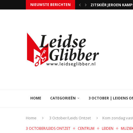
NIEUWSTE BERICHTEN
STEUN HOSPICE ISSORI
UITSLAGENAVOND GEME
TIM SCHILTMANS WERD 
WIE NIET STEMT MAG 
EVEN GEDULD, BEZIG
LIB LEVEN IN DE BROUWE
5 JAAR BANDA CARUMBA
HAPPY VOELDE ZICH H
HOME
CATEGORIEËN
3 OCTOBER | LEIDENS 
Home
3 October/Leids Ontzet
Kom zondag vast 
3 OCTOBER/LEIDS ONTZET
CENTRUM
LEIDEN
MUZIE