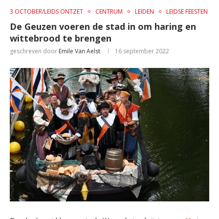
3 OCTOBER/LEIDS ONTZET
CENTRUM
LEIDEN
LEIDSE FEESTEN
De Geuzen voeren de stad in om haring en
wittebrood te brengen
geschreven door
Emile Van Aelst
16 september 2022