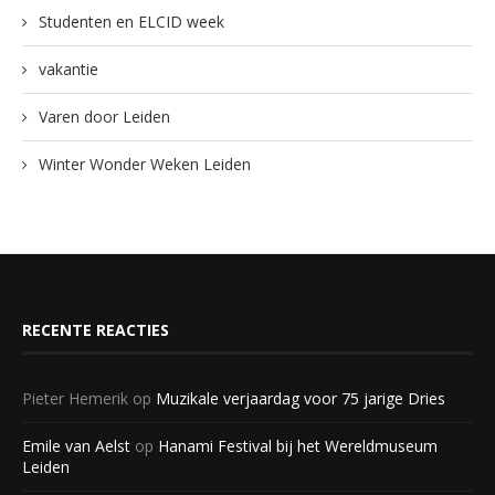
Studenten en ELCID week
vakantie
Varen door Leiden
Winter Wonder Weken Leiden
RECENTE REACTIES
Pieter Hemerik
op
Muzikale verjaardag voor 75 jarige Dries
Emile van Aelst
op
Hanami Festival bij het Wereldmuseum
Leiden