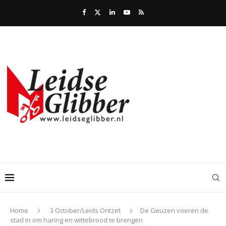
Home
3 October/Leids Ontzet
De Geuzen voeren de
stad in om haring en wittebrood te brengen