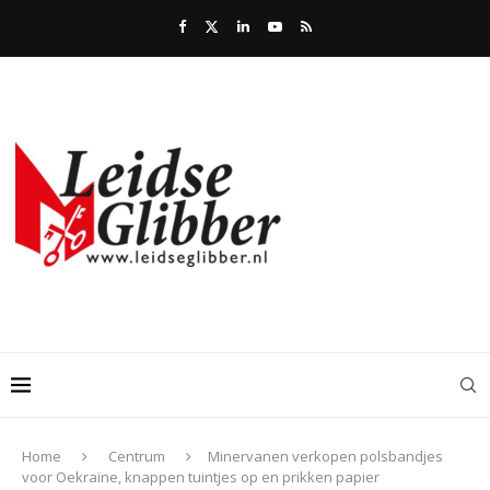
Home
Centrum
Minervanen verkopen polsbandjes
voor Oekraïne, knappen tuintjes op en prikken papier