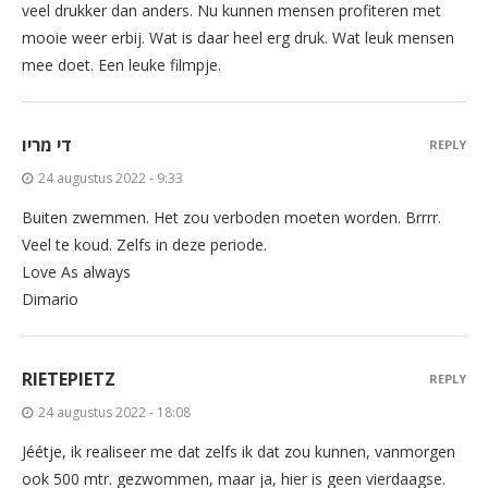
veel drukker dan anders. Nu kunnen mensen profiteren met
mooie weer erbij. Wat is daar heel erg druk. Wat leuk mensen
mee doet. Een leuke filmpje.
די מריו
REPLY
24 augustus 2022 - 9:33
Buiten zwemmen. Het zou verboden moeten worden. Brrrr.
Veel te koud. Zelfs in deze periode.
Love As always
Dimario
RIETEPIETZ
REPLY
24 augustus 2022 - 18:08
Jéétje, ik realiseer me dat zelfs ik dat zou kunnen, vanmorgen
ook 500 mtr. gezwommen, maar ja, hier is geen vierdaagse.