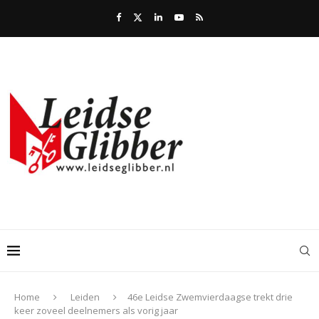
Home
Leiden
46e Leidse Zwemvierdaagse trekt drie
keer zoveel deelnemers als vorig jaar