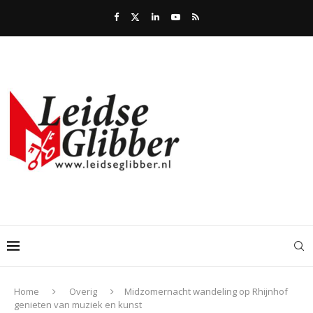
Home
Overig
Midzomernacht wandeling op Rhijnhof
genieten van muziek en kunst