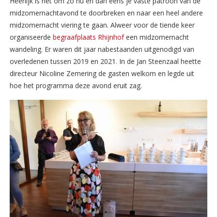
Heerlijk is het om zo nu en dan eens je vaste patroon van de
midzomernachtavond te doorbreken en naar een heel andere
midzomernacht viering te gaan. Alweer voor de tiende keer
organiseerde
begraafplaats Rhijnhof
een midzomernacht
wandeling. Er waren dit jaar nabestaanden uitgenodigd van
overledenen tussen 2019 en 2021. In de Jan Steenzaal heette
directeur Nicoline Zemering de gasten welkom en legde uit
hoe het programma deze avond eruit zag.