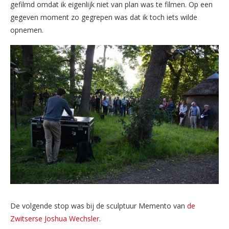
gefilmd omdat ik eigenlijk niet van plan was te filmen. Op een
gegeven moment zo gegrepen was dat ik toch iets wilde
opnemen.
De volgende stop was bij de sculptuur Memento van
de
Zwitserse Joshua Wechsler
.