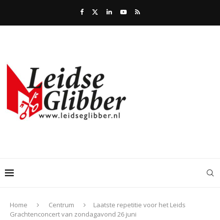
Home
Centrum
Laatste repetitie voor het Leids
Grachtenconcert van zondagavond 26 juni