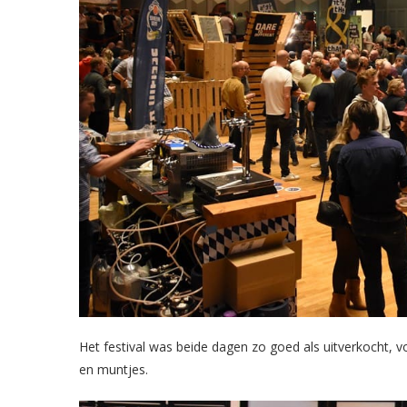
Het festival was beide dagen zo goed als uitverkocht, v
en muntjes.