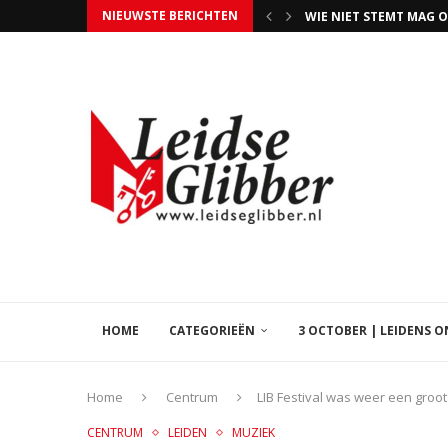
NIEUWSTE BERICHTEN
WIE NIET STEMT MAG 
EVEN GEDULD, BEZIG
LIB LEVEN IN DE BROUWE
5 JAAR BANDA CARUMBA
HAPPY VOELDE ZICH H
DE NIEUWE OLYMPISCH
INSPIRATIE-AVOND PE
DE TOP 50 VROUWEN LE
HOME
CATEGORIEËN
3 OCTOBER | LEIDENS 
Home
Centrum
LIB Festival was weer een groot 
CENTRUM
LEIDEN
MUZIEK