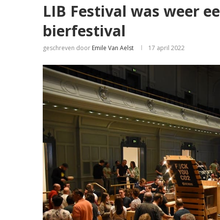
LIB Festival was weer ee
bierfestival
geschreven door
Emile Van Aelst
17 april 2022