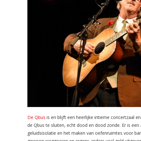
De Qbus
is en blijft een heerlijke intieme concertzaal e
de Qbus te sluiten, echt dood en dood zonde. Er is een 
geluidsisolatie en het maken van oefenruimtes voor ba
gewoon weggooien en ergens anders veel geld uitgeven 