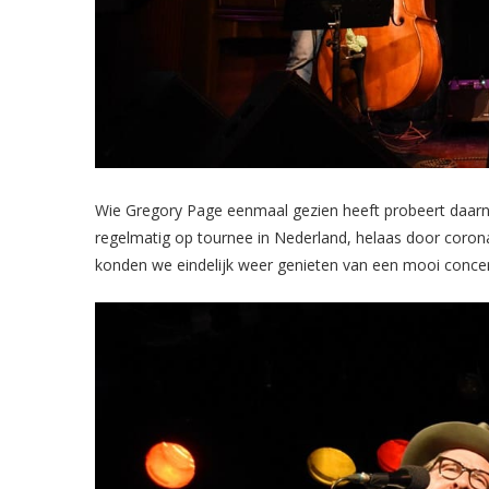
Wie Gregory Page eenmaal gezien heeft probeert daarna 
regelmatig op tournee in Nederland, helaas door coro
konden we eindelijk weer genieten van een mooi concer