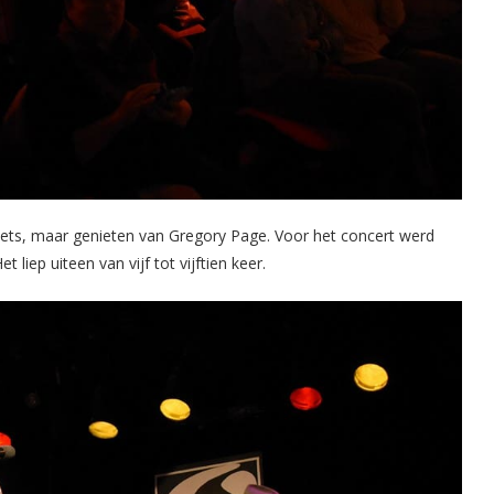
zwets, maar genieten van Gregory Page. Voor het concert werd
liep uiteen van vijf tot vijftien keer.