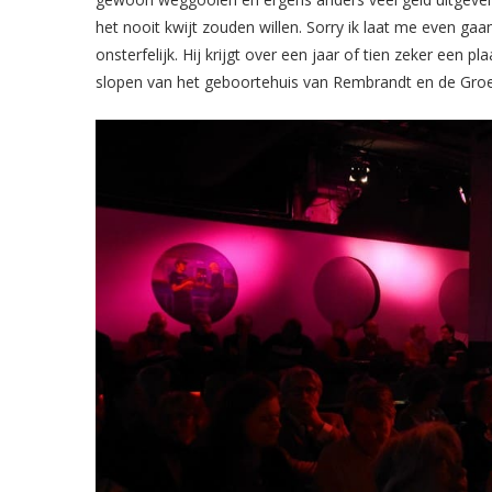
het nooit kwijt zouden willen. Sorry ik laat me even gaa
onsterfelijk. Hij krijgt over een jaar of tien zeker een pl
slopen van het geboortehuis van Rembrandt en de Gro