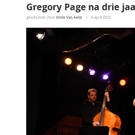
Gregory Page na drie ja
geschreven door
Emile Van Aelst
6 april 2022