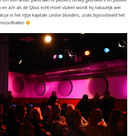
n en ach als de Qbus echt moet sluiten wordt hij natuurlijk wel
aatsje in het rijtje kapitale Leidse blunders, zoals bijvoorbeeld het
enoordhallen