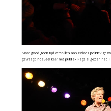
Maar goed geen tijd verspillen aan zinloos politiek ge
gevraagd hoeveel keer het publiek Page al gezien had. Het 