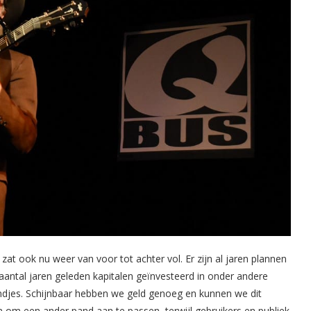
n zat ook nu weer van voor tot achter vol. Er zijn al jaren plannen
aantal jaren geleden kapitalen geïnvesteerd in onder andere
ndjes. Schijnbaar hebben we geld genoeg en kunnen we dit
om een ander pand aan te passen, terwijl gebruikers en publiek