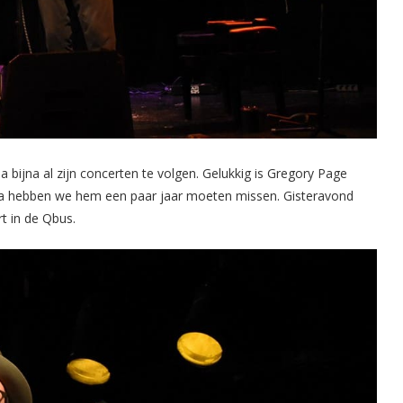
bijna al zijn concerten te volgen. Gelukkig is Gregory Page
na hebben we hem een paar jaar moeten missen. Gisteravond
t in de Qbus.