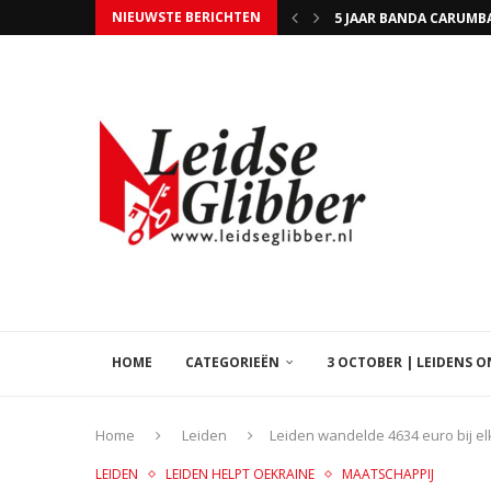
NIEUWSTE BERICHTEN
5 JAAR BANDA CARUMBA
HAPPY VOELDE ZICH H
DE NIEUWE OLYMPISCH
INSPIRATIE-AVOND PE
HOME
CATEGORIEËN
3 OCTOBER | LEIDENS 
Home
Leiden
Leiden wandelde 4634 euro bij e
LEIDEN
LEIDEN HELPT OEKRAÏNE
MAATSCHAPPIJ