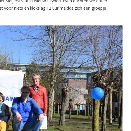
iël Meijerstraat in Nieuw Leyden. Even dachten we dat er
et voor niets en klokslag 12 uur meldde zich een groepje