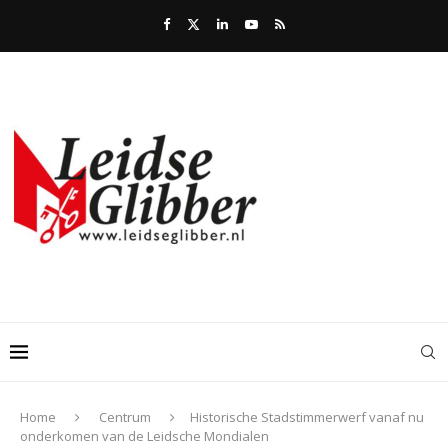
Home
Centrum
Historische Stadstimmerwerf vanaf nu
onderkomen van de Leidsche Mondialen