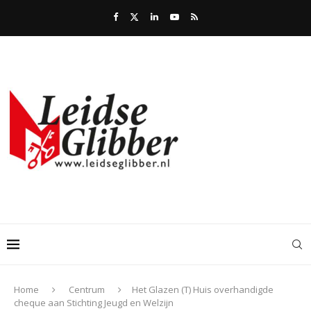
Home
Centrum
Het Glazen (T) Huis overhandigde
cheque aan Stichting Jeugd en Welzijn