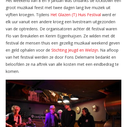
Het weekend van 8 en 9 januari was ondanks de lockdown één
groot muzikaal feest met twee dagen lang live muziek uit
vijftien kroegen. Tijdens
Het Glazen (T) Huis Festival
werd er
elk uur vanuit een andere kroeg een livestream uitgezonden
van de optredens. De organisatoren achter dit festival waren
Flo van Breukelen en Kerim Eijgenhuijsen. Ze wilden met dit
festival de mensen thuis een gezellig muzikaal weekend geven
en geld ophalen voor de
Stichting Jeugd en Welzijn
. Na afloop
van het festival werden ze door Fons Delemarre bedankt en
beloofden ze na aftrek van alle kosten met een eindbedrag te
komen.